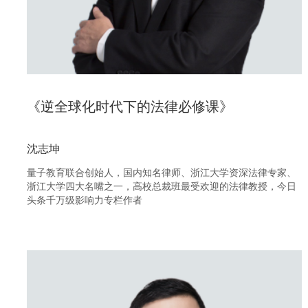
《逆全球化时代下的法律必修课》
沈志坤
量子教育联合创始人，国内知名律师、浙江大学资深法律专家、
立即观看
浙江大学四大名嘴之一，高校总裁班最受欢迎的法律教授，今日
头条千万级影响力专栏作者
逆全球化局势加剧，战争阴云密布；
经济寒潮凶猛来袭，人人风声鹤唳；