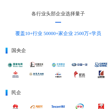
与人沟通工作时,总是会遇到各种挑战；
向下沟通——自认为交待很清楚了,交上来的结果总是不如
各行业头部企业选择量子
意；
担心项目进展,但下属就是不报告；
掏心掏肺,下属怎么也不领情。
覆盖10+行业 50000+家企业 2500万+学员
对上沟通——兢兢业业,升职加薪没自己份，向老板提的方案
总无正向反馈；
同事却总是事事顺利，难道真的是“会干的不如会讲的”吗？
国央企
平行沟通——因为没有建立良好的人际网, 无法调动资源和跨
部门协作,影响绩效。
职场人士不管是高管还是小白,最该修炼的就是沟通技能，本
课专为在职场中与上下级同事及客户交流不畅,说话逻辑性差,
不敢开口的职场人士打造。
民企